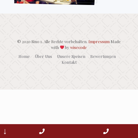
© 2020 Sino 1. Alle Rechte vorbehalten.
Impressum
Made
with
by
wisecode
Home
Über Uns
Unsere Speisen
Bewertungen
Kontakt
↓